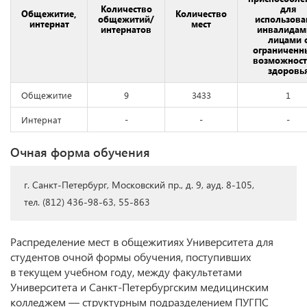
Количество
для
Общежитие,
Количество
общежитий/
использова
интернат
мест
интернатов
инвалидам
лицами 
ограничен
возможнос
здоровь
Общежитие
9
3433
1
Интернат
-
-
-
Очная форма обучения
г. Санкт-Петербург, Московский пр., д. 9, ауд. 8-105,
тел. (812) 436-98-63, 55-863
Распределение мест в общежитиях Университета для
студентов очной формы обучения, поступивших
в текущем учебном году, между факультетами
Университета и Санкт-Петербургским медицинским
колледжем — структурным подразделением ПУГПС