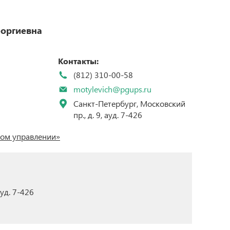
р
Бетанкуровский международный инженерный
форум (Betancourt International Engineering
оргиевна
Forum)
XII МЕЖДУНАРОДНЫЙ СИМПОЗИУМ «Eltrans –
рситету
2025», посвященный 155-летию Г.О. Графтио
ние ученой
Контакты:
программ
VI Международная научно-практическая
ров
конференция «Развитие инфраструктуры и
(812) 310-00-58
логистических технологий в транспортных
системах» (РИЛТТРАНС-2025)
motylevich@pgups.ru
аучных
Международная научно-практическая
Санкт-Петербург, Московский
конференция «Проблемы прочности материалов
пр., д. 9, ауд. 7-426
и конструкций»
ом управлении»
уд. 7-426