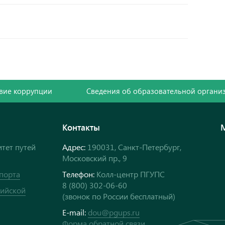
вие коррупции
Сведения об образовательной органи
Контакты
тет путей
Адрес:
190031, Санкт-Петербург,
Московский пр., 9
порта
Телефон:
Колл-центр ПГУПС
8 (800) 302-06-60
сийской
(звонок по России бесплатный)
E-mail:
dou@pgups.ru
Форма обратной связи