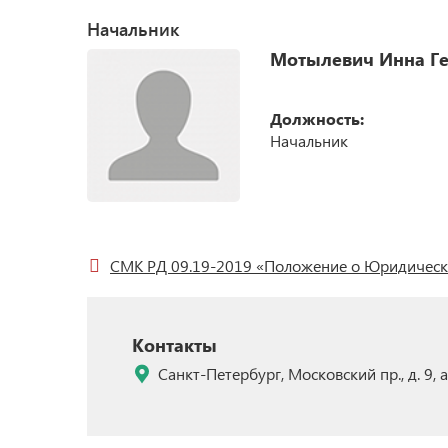
Бизнес-инкубатор и бизнес-акселерато
Начальник
Студенческая наука
Мотылевич Инна Ге
Результаты научной деятельности
Докторантура и прикрепление к униве
для подготовки диссертации на соиска
Должность:
степени кандидата наук без освоения 
подготовки научно-педагогических кад
Начальник
в аспирантуре
Конкурсы на замещение должностей н
работников
СМК РД 09.19-2019 «Положение о Юридическ
Контакты
Санкт-Петербург, Московский пр., д. 9, а