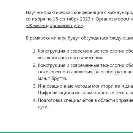
Бизнес-инкубатор и бизнес-акселерато
Научно-практическая конференция с международн
Студенческая наука
сентября по 15 сентября 2023 г. Организатором
Результаты научной деятельности
«Железнодорожный путь»
.
Докторантура и прикрепление к униве
для подготовки диссертации на соиска
степени кандидата наук без освоения 
В рамках семинара будут обсуждаться следующи
подготовки научно-педагогических кад
в аспирантуре
Конструкция и современные технологии об
Конкурсы на замещение должностей н
высокоскоростного движения.
работников
Конструкция и современные технологии об
тяжеловесного движения, на особогрузонап
млн. т брутто.
Инновационные методы мониторинга и диаг
Цифровизация и информационные технологи
Подготовка специалистов в области управ
пути.