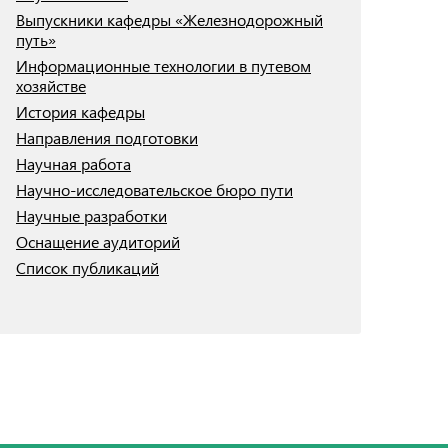
Выпускники кафедры «Железнодорожный
Инфраструктура транспорта
путь»
Техник транспорта: образование и практика
Информационные технологии в путевом
BRICS Transport
хозяйстве
Регламент опубликования научных статей
История кафедры
Строительный инжиниринг
Направления подготовки
Научная работа
Научно-исследовательское бюро пути
Научные разработки
Оснащение аудиторий
Список публикаций