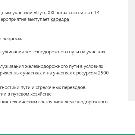
р
Бетанкуровский международный инженерный
ым участием «Путь XXI века» состоится с 14
форум (Betancourt International Engineering
Forum)
 мероприятия выступает
кафедра
XII МЕЖДУНАРОДНЫЙ СИМПОЗИУМ «Eltrans –
рситету
2025», посвященный 155-летию Г.О. Графтио
ние ученой
программ
VI Международная научно-практическая
е вопросы:
ров
конференция «Развитие инфраструктуры и
логистических технологий в транспортных
системах» (РИЛТТРАНС-2025)
служивания железнодорожного пути на участках
аучных
Международная научно-практическая
конференция «Проблемы прочности материалов
служивания железнодорожного пути в условиях
и конструкций»
ряженных участках и на участках с ресурсом 2500
ностики пути и стрелочных переводов.
и в путевом хозяйстве.
ления техническим состоянием железнодорожного