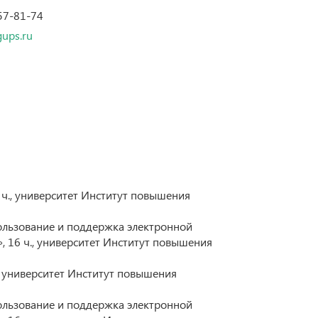
57-81-74
Инфраструктура транспорта
ups.ru
Техник транспорта: образование и практика
BRICS Transport
Регламент опубликования научных статей
Строительный инжиниринг
ч., университет Институт повышения
ользование и поддержка электронной
16 ч., университет Институт повышения
, университет Институт повышения
ользование и поддержка электронной