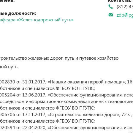
р
(812) 4
Бетанкуровский международный инженерный
ые должности:
форум (Betancourt International Engineering
zdp@pg
Forum)
афедра «Железнодорожный путь»
XII МЕЖДУНАРОДНЫЙ СИМПОЗИУМ «Eltrans –
рситету
2025», посвященный 155-летию Г.О. Графтио
ние ученой
программ
VI Международная научно-практическая
ров
конференция «Развитие инфраструктуры и
логистических технологий в транспортных
системах» (РИЛТТРАНС-2025)
аучных
роительство железных дорог, путь и путевое хозяйство
Международная научно-практическая
конференция «Проблемы прочности материалов
ый путь
и конструкций»
2830 от 31.01.2017, «Навыки оказания первой помощи», 16 
ботников и специалистов ФГБОУ ВО ПГУПС;
05204 от 13.06.2017, «Обеспечение функционирования, исп
осредством информационно-коммуникационных технологий», 
ботников и специалистов ФГБОУ ВО ПГУПС;
6706 от 17.11.2017, «Строительство железных дорог», 72 ч.
ботников и специалистов ФГБОУ ВО ПГУПС;
20594 от 22.04.2020, «Обеспечение функционирования, исп