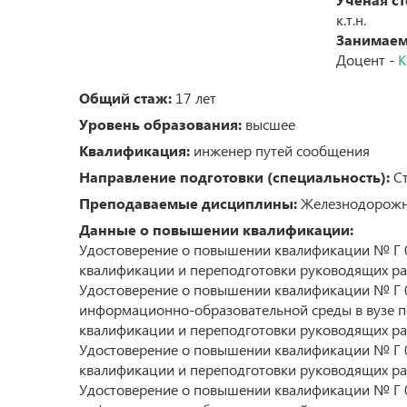
Бизнес-инкубатор и бизнес-акселерато
к.т.н.
Занимаем
Студенческая наука
Доцент -
К
Результаты научной деятельности
Докторантура и прикрепление к униве
Общий стаж:
17 лет
для подготовки диссертации на соиска
степени кандидата наук без освоения 
Уровень образования:
высшее
подготовки научно-педагогических кад
в аспирантуре
Квалификация:
инженер путей сообщения
Конкурсы на замещение должностей н
Направление подготовки (специальность):
работников
Ст
Преподаваемые дисциплины:
Железнодорожн
Данные о повышении квалификации:
Удостоверение о повышении квалификации № Г 00
квалификации и переподготовки руководящих ра
Удостоверение о повышении квалификации № Г 0
информационно-образовательной среды в вузе п
квалификации и переподготовки руководящих ра
Удостоверение о повышении квалификации № Г 00
квалификации и переподготовки руководящих ра
Удостоверение о повышении квалификации № Г 0