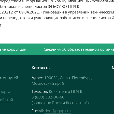
осредством информационно-коммуникационных технологий», 
ботников и специалистов ФГБОУ ВО ПГУПС;
3212 от 09.04.2021, «Инновации в управлении техническим 
 и переподготовки руководящих работников и специалистов
а
вие коррупции
Сведения об образовательной органи
Контакты
тет путей
Адрес:
190031, Санкт-Петербург,
Московский пр., 9
порта
Телефон:
Колл-центр ПГУПС
8 (800) 302-06-60
сийской
(звонок по России бесплатный)
E-mail:
dou@pgups.ru