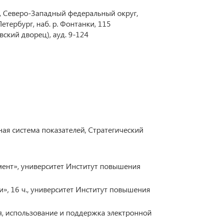
Инфраструктура транспорта
, Северо-Западный федеральный округ,
етербург, наб. р. Фонтанки, 115
Техник транспорта: образование и практика
ский дворец), ауд. 9-124
BRICS Transport
Регламент опубликования научных статей
Строительный инжиниринг
я система показателей, Стратегический
ент», университет Институт повышения
, 16 ч., университет Институт повышения
, использование и поддержка электронной