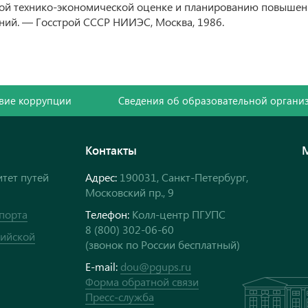
ой технико-экономической оценке и планированию повышен
ний. — Госстрой СССР НИИЭС, Москва, 1986.
вие коррупции
Сведения об образовательной органи
Контакты
тет путей
Адрес:
190031, Санкт-Петербург,
Московский пр., 9
порта
Телефон:
Колл-центр ПГУПС
8 (800) 302-06-60
сийской
(звонок по России бесплатный)
E-mail:
dou@pgups.ru
Форма обратной связи
Пресс-служба