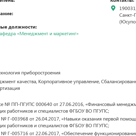
р
190031
Бетанкуровский международный инженерный
ание:
форум (Betancourt International Engineering
Санкт-П
Forum)
(Юсупов
XII МЕЖДУНАРОДНЫЙ СИМПОЗИУМ «Eltrans –
ые должности:
рситету
2025», посвященный 155-летию Г.О. Графтио
ние ученой
афедра «Менеджмент и маркетинг»
программ
VI Международная научно-практическая
ров
конференция «Развитие инфраструктуры и
логистических технологий в транспортных
системах» (РИЛТТРАНС-2025)
аучных
Международная научно-практическая
конференция «Проблемы прочности материалов
и конструкций»
хнология приборостроения
мент качества, Корпоративное управление, Сбалансированна
артизация
е № ПП-ПГУПС 000640 от 27.06.2016, «Финансовый менеджм
их работников и специалистов ФГБОУ ВО ПГУПС;
 Г-003968 от 26.04.2017, «Навыки оказания первой помощи»
их работников и специалистов ФГБОУ ВО ПГУПС;
№ Г-005716 от 22.06.2017, «Обеспечение функционирования