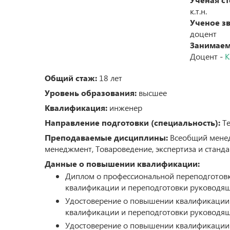
Бизнес-инкубатор и бизнес-акселерато
к.т.н.
Ученое зв
Студенческая наука
доцент
Результаты научной деятельности
Занимаем
Докторантура и прикрепление к униве
для подготовки диссертации на соиска
Доцент -
К
степени кандидата наук без освоения 
подготовки научно-педагогических кад
Общий стаж:
18 лет
в аспирантуре
Конкурсы на замещение должностей н
Уровень образования:
высшее
работников
Квалификация:
инженер
Направление подготовки (специальность):
Те
Преподаваемые дисциплины:
Всеобщий менедж
менеджмент, Товароведение, экспертиза и станд
Данные о повышении квалификации:
Диплом о профессиональной переподготовк
квалификации и переподготовки руководящ
Удостоверение о повышении квалификации №
квалификации и переподготовки руководящ
Удостоверение о повышении квалификации 