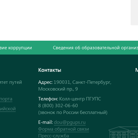
вие коррупции
Сведения об образовательной органи
Контакты
тет путей
Адрес:
190031, Санкт-Петербург,
Московский пр., 9
порта
Телефон:
Колл-центр ПГУПС
8 (800) 302-06-60
сийской
(звонок по России бесплатный)
E-mail:
dou@pgups.ru
Форма обратной связи
Пресс-служба