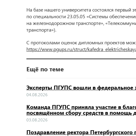
Бизнес-инкубатор и бизнес-акселерато
На базе нашего университета состоялся первый 
Студенческая наука
по специальности 23.05.05 «Системы обеспечени
Результаты научной деятельности
на железнодорожном транспорте», «Телекоммун
Докторантура и прикрепление к униве
транспорта»).
для подготовки диссертации на соиска
степени кандидата наук без освоения 
С протоколами оценок дипломных проектов можн
подготовки научно-педагогических кад
в аспирантуре
https://www.pgups.ru/struct/kafedra_elektricheska
Конкурсы на замещение должностей н
работников
Ещё по теме
Эксперты ПГУПС вошли в федеральное 
04.08.2026
Команда ПГУПС приняла участие в благ
посвящённом сбору средств в помощь 
03.08.2026
Поздравление ректора Петербургского г