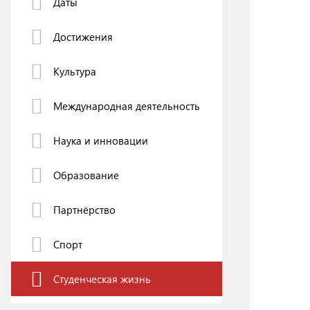
Даты
Инфраструктура транспорта
Техник транспорта: образование и практика
Достижения
BRICS Transport
Регламент опубликования научных статей
Культура
Строительный инжиниринг
Международная деятельность
Наука и инновации
Образование
Партнёрство
Спорт
Студенческая жизнь