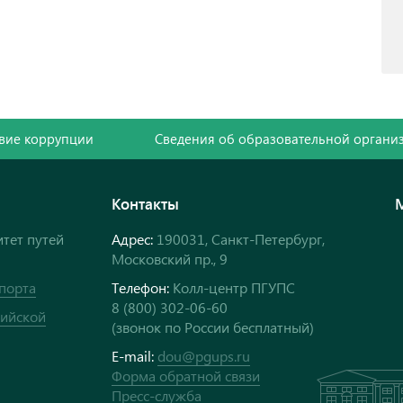
вие коррупции
Сведения об образовательной органи
Контакты
тет путей
Адрес:
190031, Санкт-Петербург,
Московский пр., 9
порта
Телефон:
Колл-центр ПГУПС
8 (800) 302-06-60
сийской
(звонок по России бесплатный)
E-mail:
dou@pgups.ru
Форма обратной связи
Пресс-служба