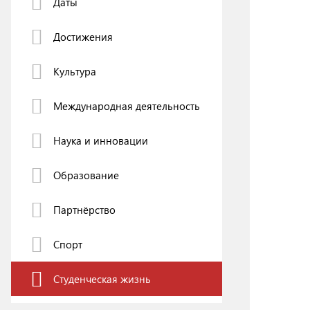
Даты
Инфраструктура транспорта
Техник транспорта: образование и практика
Достижения
BRICS Transport
Регламент опубликования научных статей
Культура
Строительный инжиниринг
Международная деятельность
Наука и инновации
Образование
Партнёрство
Спорт
Студенческая жизнь